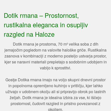
Dotik rmana – Prostornost,
rustikalna eleganca in osupljiv
razgled na Haloze
Dotik rmana je prostorna, 70 m² velika soba z dih
jemajočim pogledom na valovite haloške griče. Rustikalna
zasnova v kombinaciji z moderno posteljo ustvarja prostor,
kjer se naravni materiali prepletajo s sodobnim udobjem in
vabijo k sprostitvi.
Gostje Dotika rmana imajo na voljo skupni dnevni prostor
in popolnoma opremljeno kuhinjo v pritličju, kjer lahko
uživajo v udobnem okolju ali si pripravijo obrok po lastnih
željah. Dotik rmana je idealna izbira za vse, ki iščejo
prostornost, čudovit razgled in pristno povezanost z
okoljem.