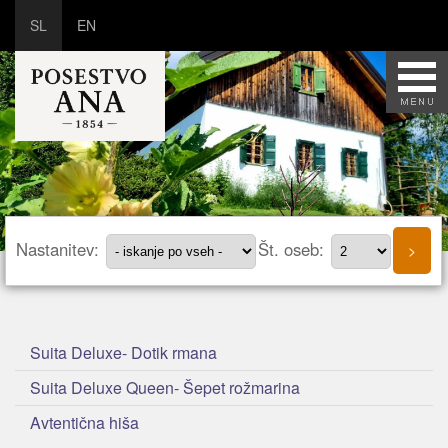
SL
EN
Nastanitev:
Št. oseb:
Suita Deluxe- Dotik rmana
Suita Deluxe Queen- Šepet rožmarina
Avtentična hiša