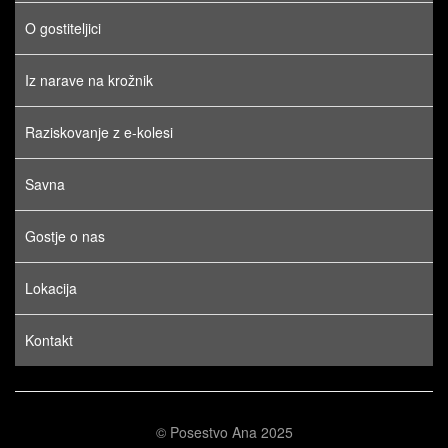
O gostiteljici
Iz narave na krožnik
Raziskovanje z e-kolesi
Savna
Gostje o nas
Lokacija
Kontakt
© Posestvo Ana 2025