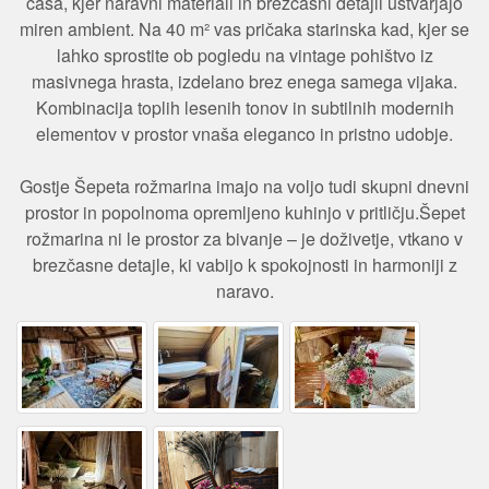
časa, kjer naravni materiali in brezčasni detajli ustvarjajo
miren ambient. Na 40 m² vas pričaka starinska kad, kjer se
lahko sprostite ob pogledu na vintage pohištvo iz
masivnega hrasta, izdelano brez enega samega vijaka.
Kombinacija toplih lesenih tonov in subtilnih modernih
elementov v prostor vnaša eleganco in pristno udobje.
Gostje Šepeta rožmarina imajo na voljo tudi skupni dnevni
prostor in popolnoma opremljeno kuhinjo v pritličju.Šepet
rožmarina ni le prostor za bivanje – je doživetje, vtkano v
brezčasne detajle, ki vabijo k spokojnosti in harmoniji z
naravo.