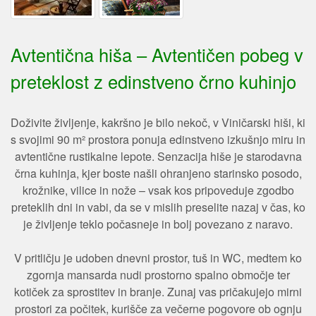
Avtentična hiša – Avtentičen pobeg v
preteklost z edinstveno črno kuhinjo
Doživite življenje, kakršno je bilo nekoč, v Viničarski hiši, ki
s svojimi 90 m² prostora ponuja edinstveno izkušnjo miru in
avtentične rustikalne lepote. Senzacija hiše je starodavna
črna kuhinja, kjer boste našli ohranjeno starinsko posodo,
krožnike, vilice in nože – vsak kos pripoveduje zgodbo
preteklih dni in vabi, da se v mislih preselite nazaj v čas, ko
je življenje teklo počasneje in bolj povezano z naravo.
V pritličju je udoben dnevni prostor, tuš in WC, medtem ko
zgornja mansarda nudi prostorno spalno območje ter
kotiček za sprostitev in branje. Zunaj vas pričakujejo mirni
prostori za počitek, kurišče za večerne pogovore ob ognju